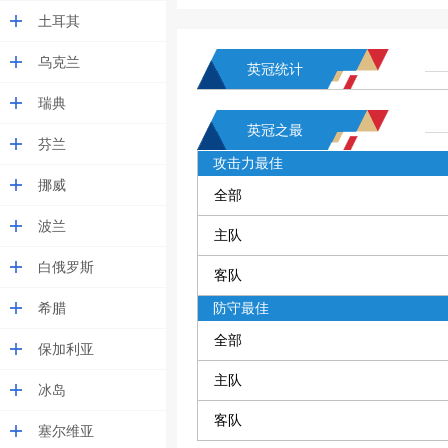
土耳其
乌克兰
英冠统计
瑞典
英冠之最
芬兰
攻击力最佳
挪威
全部
波兰
主队
白俄罗斯
客队
希腊
防守最佳
全部
保加利亚
主队
冰岛
客队
塞尔维亚