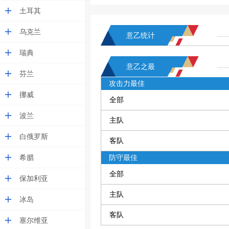
土耳其
乌克兰
意乙统计
瑞典
意乙之最
芬兰
攻击力最佳
挪威
全部
波兰
主队
白俄罗斯
客队
希腊
防守最佳
全部
保加利亚
主队
冰岛
客队
塞尔维亚