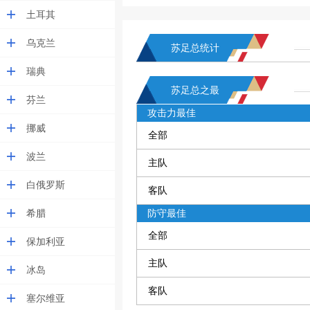
土耳其
乌克兰
苏足总统计
瑞典
苏足总之最
芬兰
攻击力最佳
挪威
全部
波兰
主队
白俄罗斯
客队
希腊
防守最佳
全部
保加利亚
主队
冰岛
客队
塞尔维亚