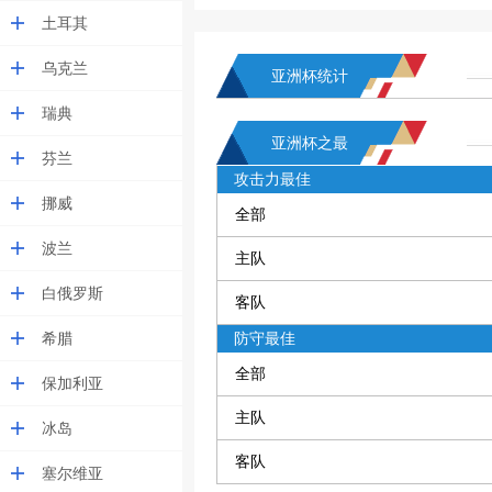
土耳其
乌克兰
亚洲杯统计
瑞典
亚洲杯之最
芬兰
攻击力最佳
挪威
全部
波兰
主队
白俄罗斯
客队
希腊
防守最佳
全部
保加利亚
主队
冰岛
客队
塞尔维亚