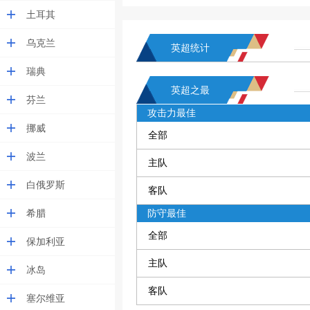
土耳其
乌克兰
英超统计
瑞典
英超之最
芬兰
攻击力最佳
挪威
全部
波兰
主队
白俄罗斯
客队
希腊
防守最佳
全部
保加利亚
主队
冰岛
客队
塞尔维亚