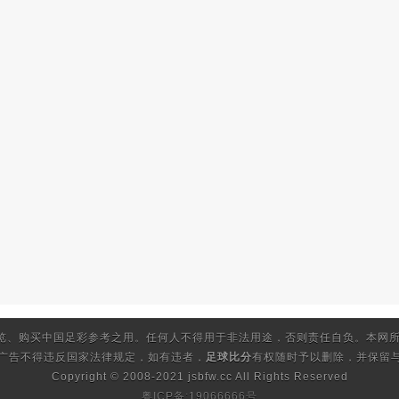
览、购买中国足彩参考之用。任何人不得用于非法用途，否则责任自负。本网所
的广告不得违反国家法律规定，如有违者，
足球比分
有权随时予以删除，并保留与
Copyright © 2008-2021 jsbfw.cc
All Rights Reserved
粤ICP备:19066666号