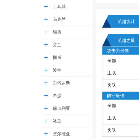
土耳其
乌克兰
英超统计
瑞典
英超之最
芬兰
攻击力最佳
挪威
全部
波兰
主队
白俄罗斯
客队
希腊
防守最佳
全部
保加利亚
主队
冰岛
客队
塞尔维亚