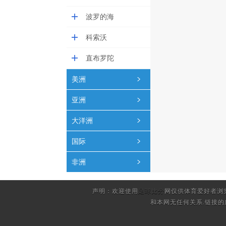
波罗的海
科索沃
直布罗陀
美洲
亚洲
大洋洲
国际
非洲
声明：欢迎使用
足球比分
网仅供体育爱好者浏
和本网无任何关系.链接