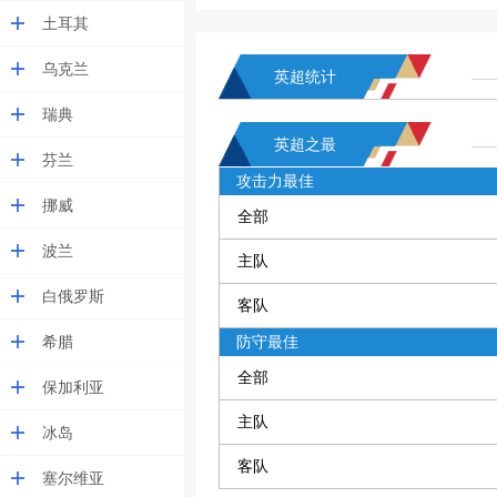
土耳其
乌克兰
英超统计
瑞典
英超之最
芬兰
攻击力最佳
挪威
全部
波兰
主队
白俄罗斯
客队
希腊
防守最佳
全部
保加利亚
主队
冰岛
客队
塞尔维亚