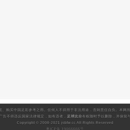
览、购买中国足彩参考之用。任何人不得用于非法用途，否则责任自负。本网所
的广告不得违反国家法律规定，如有违者，
足球比分
有权随时予以删除，并保留与
Copyright © 2008-2021 jsbfw.cc
All Rights Reserved
粤ICP备:19066666号