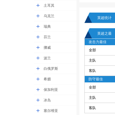
土耳其
乌克兰
英超统计
瑞典
英超之最
芬兰
攻击力最佳
挪威
全部
波兰
主队
白俄罗斯
客队
希腊
防守最佳
全部
保加利亚
主队
冰岛
客队
塞尔维亚