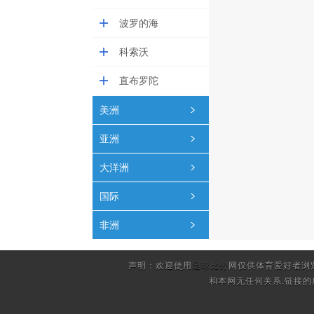
波罗的海
科索沃
直布罗陀
美洲
亚洲
大洋洲
国际
非洲
声明：欢迎使用
足球比分
网仅供体育爱好者浏
和本网无任何关系.链接