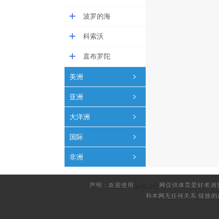
波罗的海
科索沃
直布罗陀
美洲
亚洲
大洋洲
国际
非洲
声明：欢迎使用
足球比分
网仅供体育爱好者浏
和本网无任何关系.链接