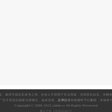
览、购买中国足彩参考之用。任何人不得用于非法用途，否则责任自负。本网所
的广告不得违反国家法律规定，如有违者，
足球比分
有权随时予以删除，并保留与
Copyright © 2008-2021 jsbfw.cc
All Rights Reserved
粤ICP备:19066666号