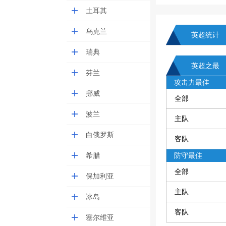
土耳其
乌克兰
英超统计
瑞典
英超之最
芬兰
攻击力最佳
挪威
全部
波兰
主队
白俄罗斯
客队
希腊
防守最佳
全部
保加利亚
主队
冰岛
客队
塞尔维亚