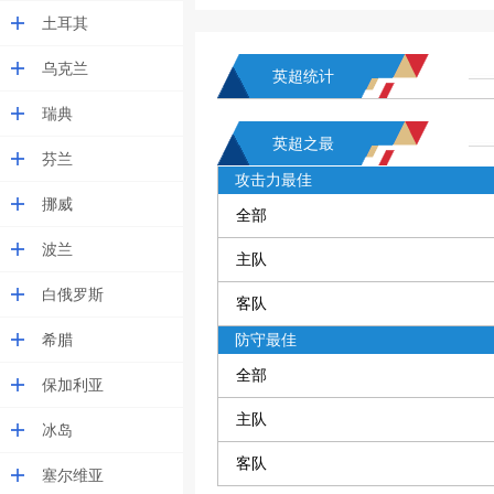
土耳其
乌克兰
英超统计
瑞典
英超之最
芬兰
攻击力最佳
挪威
全部
波兰
主队
白俄罗斯
客队
希腊
防守最佳
全部
保加利亚
主队
冰岛
客队
塞尔维亚