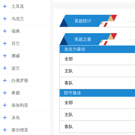
土耳其
乌克兰
英超统计
瑞典
英超之最
芬兰
攻击力最佳
挪威
全部
波兰
主队
白俄罗斯
客队
希腊
防守最佳
全部
保加利亚
主队
冰岛
客队
塞尔维亚