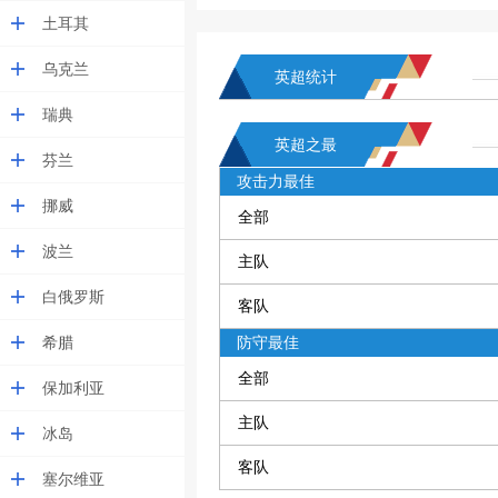
土耳其
乌克兰
英超统计
瑞典
英超之最
芬兰
攻击力最佳
挪威
全部
波兰
主队
白俄罗斯
客队
希腊
防守最佳
全部
保加利亚
主队
冰岛
客队
塞尔维亚