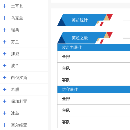
土耳其
乌克兰
英超统计
瑞典
英超之最
芬兰
攻击力最佳
挪威
全部
波兰
主队
白俄罗斯
客队
希腊
防守最佳
全部
保加利亚
主队
冰岛
客队
塞尔维亚