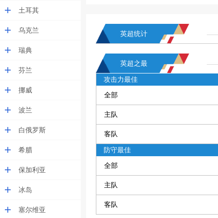
土耳其
乌克兰
英超统计
瑞典
英超之最
芬兰
攻击力最佳
挪威
全部
波兰
主队
白俄罗斯
客队
希腊
防守最佳
全部
保加利亚
主队
冰岛
客队
塞尔维亚