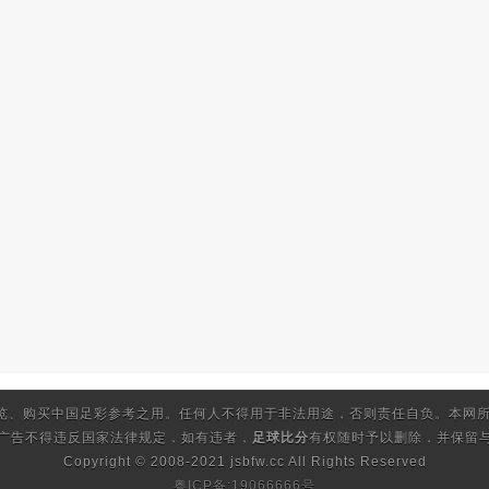
览、购买中国足彩参考之用。任何人不得用于非法用途，否则责任自负。本网所
的广告不得违反国家法律规定，如有违者，
足球比分
有权随时予以删除，并保留与
Copyright © 2008-2021 jsbfw.cc
All Rights Reserved
粤ICP备:19066666号