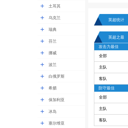
土耳其
乌克兰
英超统计
瑞典
英超之最
芬兰
攻击力最佳
挪威
全部
波兰
主队
白俄罗斯
客队
希腊
防守最佳
全部
保加利亚
主队
冰岛
客队
塞尔维亚