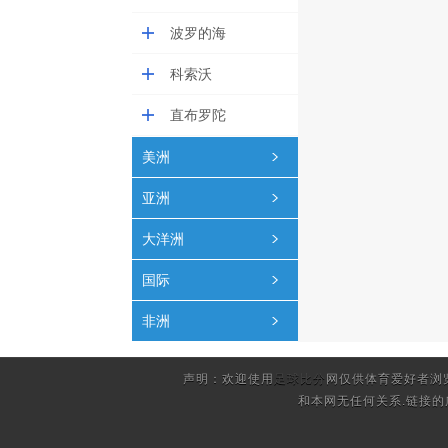
波罗的海
科索沃
直布罗陀
美洲
亚洲
大洋洲
国际
非洲
声明：欢迎使用
足球比分
网仅供体育爱好者浏
和本网无任何关系.链接