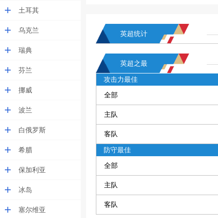
土耳其
乌克兰
英超统计
瑞典
英超之最
芬兰
攻击力最佳
挪威
全部
波兰
主队
白俄罗斯
客队
希腊
防守最佳
全部
保加利亚
主队
冰岛
客队
塞尔维亚