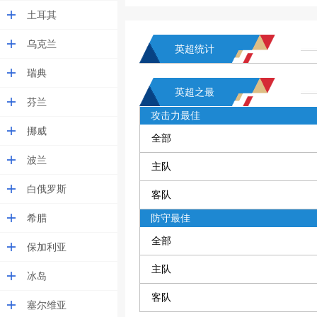
土耳其
乌克兰
英超统计
瑞典
英超之最
芬兰
攻击力最佳
挪威
全部
波兰
主队
白俄罗斯
客队
希腊
防守最佳
全部
保加利亚
主队
冰岛
客队
塞尔维亚