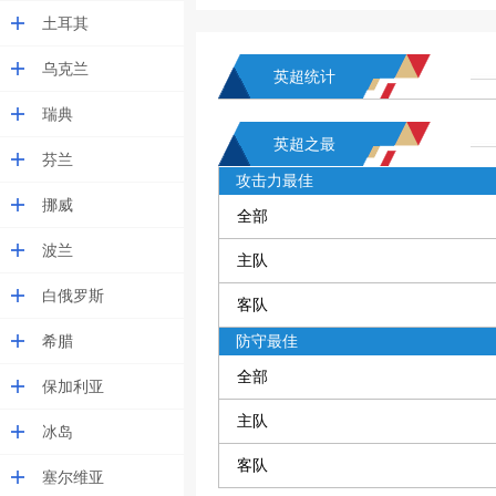
土耳其
乌克兰
英超统计
瑞典
英超之最
芬兰
攻击力最佳
挪威
全部
波兰
主队
白俄罗斯
客队
希腊
防守最佳
全部
保加利亚
主队
冰岛
客队
塞尔维亚