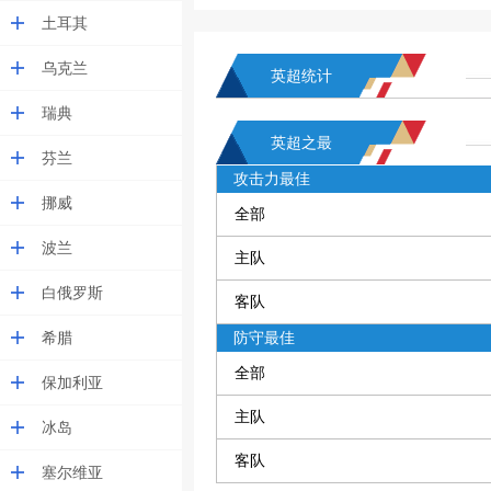
土耳其
乌克兰
英超统计
瑞典
英超之最
芬兰
攻击力最佳
挪威
全部
波兰
主队
白俄罗斯
客队
希腊
防守最佳
全部
保加利亚
主队
冰岛
客队
塞尔维亚