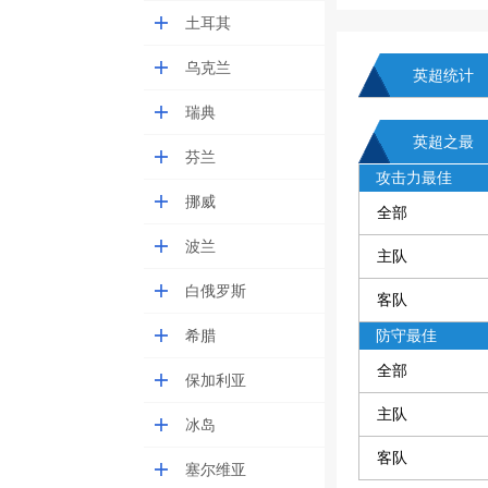
土耳其
乌克兰
英超统计
瑞典
英超之最
芬兰
攻击力最佳
挪威
全部
波兰
主队
白俄罗斯
客队
希腊
防守最佳
全部
保加利亚
主队
冰岛
客队
塞尔维亚