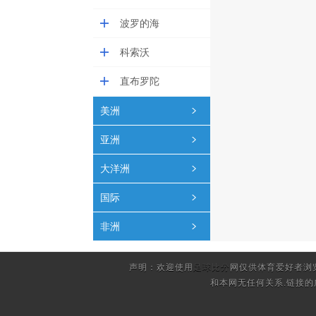
波罗的海
科索沃
直布罗陀
美洲
亚洲
大洋洲
国际
非洲
声明：欢迎使用
足球比分
网仅供体育爱好者浏
和本网无任何关系.链接