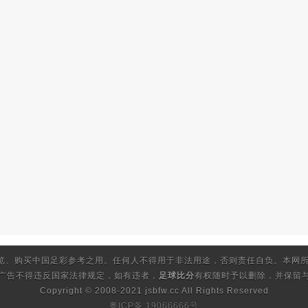
览、购买中国足彩参考之用。任何人不得用于非法用途，否则责任自负。本网所
的广告不得违反国家法律规定，如有违者，
足球比分
有权随时予以删除，并保留与
Copyright © 2008-2021 jsbfw.cc
All Rights Reserved
粤ICP备:19066666号