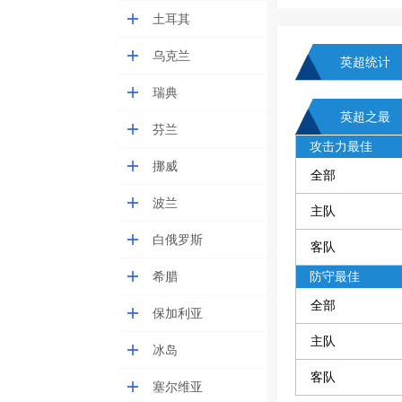
土耳其
乌克兰
英超统计
瑞典
英超之最
芬兰
攻击力最佳
挪威
全部
波兰
主队
白俄罗斯
客队
希腊
防守最佳
全部
保加利亚
主队
冰岛
客队
塞尔维亚