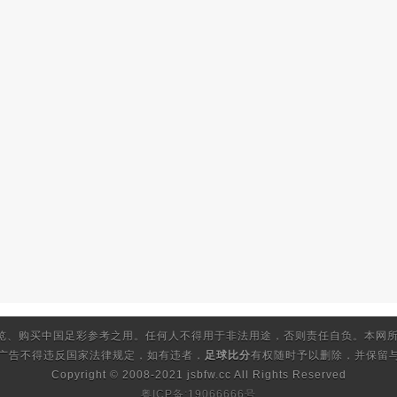
览、购买中国足彩参考之用。任何人不得用于非法用途，否则责任自负。本网所
的广告不得违反国家法律规定，如有违者，
足球比分
有权随时予以删除，并保留与
Copyright © 2008-2021 jsbfw.cc
All Rights Reserved
粤ICP备:19066666号