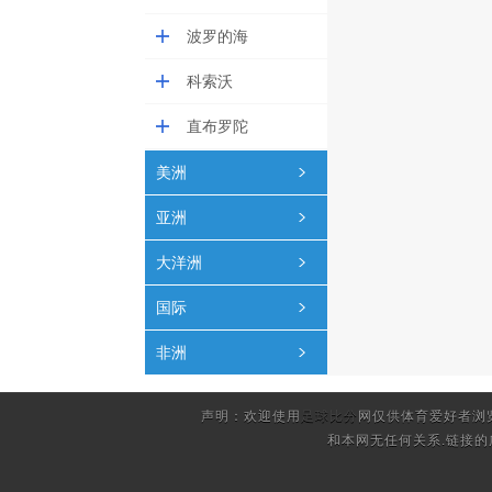
波罗的海
科索沃
直布罗陀
美洲
亚洲
大洋洲
国际
非洲
声明：欢迎使用
足球比分
网仅供体育爱好者浏
和本网无任何关系.链接