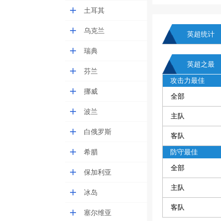
土耳其
乌克兰
英超统计
瑞典
英超之最
芬兰
攻击力最佳
挪威
全部
波兰
主队
白俄罗斯
客队
希腊
防守最佳
全部
保加利亚
主队
冰岛
客队
塞尔维亚