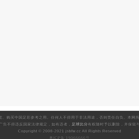
览、购买中国足彩参考之用。任何人不得用于非法用途，否则责任自负。本网所
的广告不得违反国家法律规定，如有违者，
足球比分
有权随时予以删除，并保留与
Copyright © 2008-2021 jsbfw.cc
All Rights Reserved
粤ICP备:19066666号