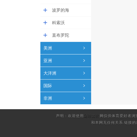
波罗的海
科索沃
直布罗陀
美洲
亚洲
大洋洲
国际
非洲
声明：欢迎使用
足球比分
网仅供体育爱好者浏
和本网无任何关系.链接