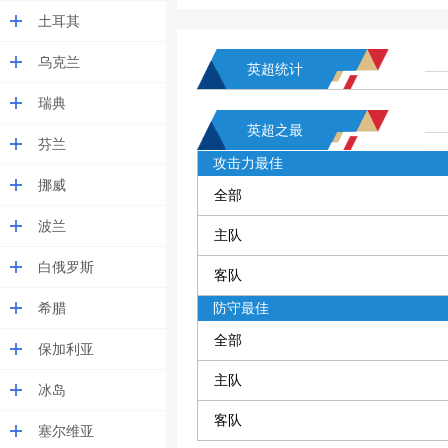
土耳其
乌克兰
英超统计
瑞典
英超之最
芬兰
攻击力最佳
挪威
全部
波兰
主队
白俄罗斯
客队
希腊
防守最佳
全部
保加利亚
主队
冰岛
客队
塞尔维亚