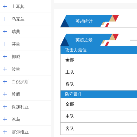
土耳其
乌克兰
英超统计
瑞典
英超之最
芬兰
攻击力最佳
挪威
全部
波兰
主队
白俄罗斯
客队
希腊
防守最佳
全部
保加利亚
主队
冰岛
客队
塞尔维亚