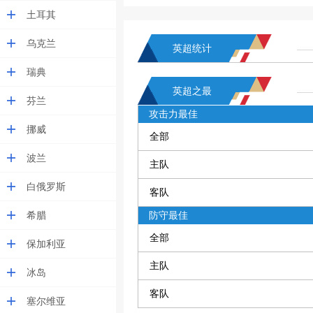
土耳其
乌克兰
英超统计
瑞典
英超之最
芬兰
攻击力最佳
挪威
全部
波兰
主队
白俄罗斯
客队
希腊
防守最佳
全部
保加利亚
主队
冰岛
客队
塞尔维亚