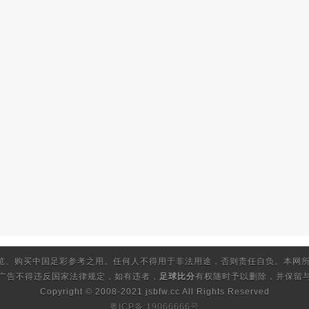
览、购买中国足彩参考之用。任何人不得用于非法用途，否则责任自负。本网所
的广告不得违反国家法律规定，如有违者，
足球比分
有权随时予以删除，并保留与
Copyright © 2008-2021 jsbfw.cc
All Rights Reserved
粤ICP备:19066666号