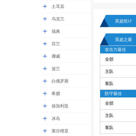
土耳其
乌克兰
英超统计
瑞典
英超之最
芬兰
攻击力最佳
挪威
全部
波兰
主队
白俄罗斯
客队
希腊
防守最佳
全部
保加利亚
主队
冰岛
客队
塞尔维亚