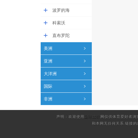
波罗的海
科索沃
直布罗陀
美洲
亚洲
大洋洲
国际
非洲
声明：欢迎使用
足球比分
网仅供体育爱好者浏
和本网无任何关系.链接