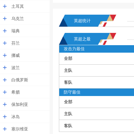
土耳其
乌克兰
英超统计
瑞典
英超之最
芬兰
攻击力最佳
挪威
全部
波兰
主队
白俄罗斯
客队
希腊
防守最佳
全部
保加利亚
主队
冰岛
客队
塞尔维亚