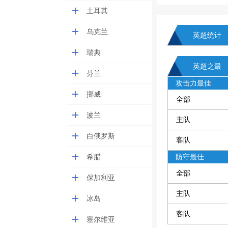
土耳其
乌克兰
英超统计
瑞典
英超之最
芬兰
攻击力最佳
挪威
全部
波兰
主队
白俄罗斯
客队
希腊
防守最佳
全部
保加利亚
主队
冰岛
客队
塞尔维亚