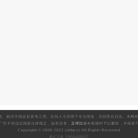
览、购买中国足彩参考之用。任何人不得用于非法用途，否则责任自负。本网所
的广告不得违反国家法律规定，如有违者，
足球比分
有权随时予以删除，并保留与
Copyright © 2008-2021 jsbfw.cc
All Rights Reserved
粤ICP备:19066666号