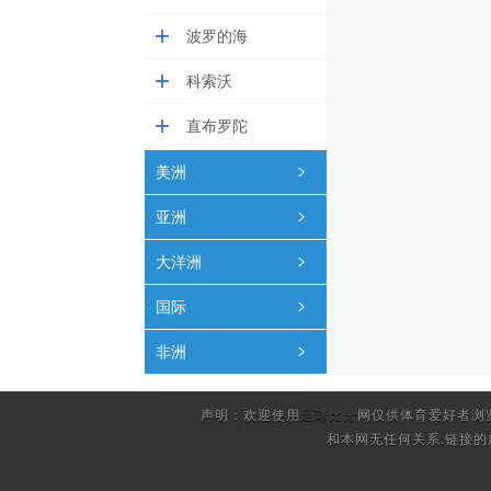
波罗的海
科索沃
直布罗陀
美洲
亚洲
大洋洲
国际
非洲
声明：欢迎使用
足球比分
网仅供体育爱好者浏
和本网无任何关系.链接