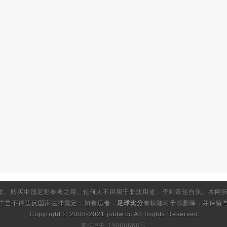
览、购买中国足彩参考之用。任何人不得用于非法用途，否则责任自负。本网所
的广告不得违反国家法律规定，如有违者，
足球比分
有权随时予以删除，并保留与
Copyright © 2008-2021 jsbfw.cc
All Rights Reserved
粤ICP备:19066666号