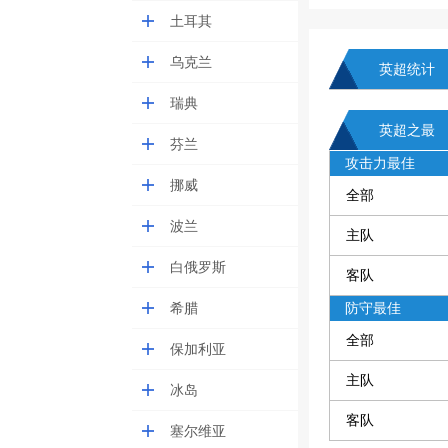
土耳其
乌克兰
英超统计
瑞典
英超之最
芬兰
攻击力最佳
挪威
全部
波兰
主队
白俄罗斯
客队
希腊
防守最佳
全部
保加利亚
主队
冰岛
客队
塞尔维亚