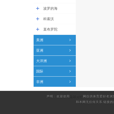
波罗的海
科索沃
直布罗陀
美洲
亚洲
大洋洲
国际
非洲
声明：欢迎使用
足球比分
网仅供体育爱好者浏
和本网无任何关系.链接