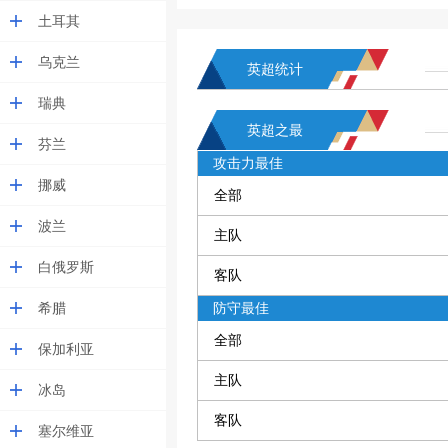
土耳其
乌克兰
英超统计
瑞典
英超之最
芬兰
攻击力最佳
挪威
全部
波兰
主队
白俄罗斯
客队
希腊
防守最佳
全部
保加利亚
主队
冰岛
客队
塞尔维亚