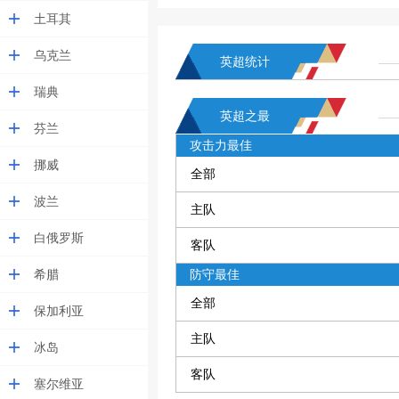
土耳其
乌克兰
英超统计
瑞典
英超之最
芬兰
攻击力最佳
挪威
全部
波兰
主队
白俄罗斯
客队
希腊
防守最佳
全部
保加利亚
主队
冰岛
客队
塞尔维亚