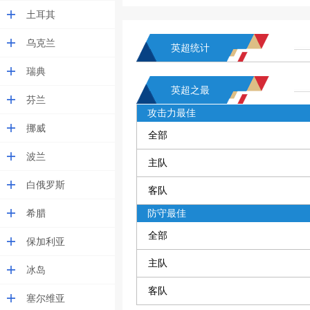
土耳其
乌克兰
英超统计
瑞典
英超之最
芬兰
攻击力最佳
挪威
全部
波兰
主队
白俄罗斯
客队
希腊
防守最佳
全部
保加利亚
主队
冰岛
客队
塞尔维亚