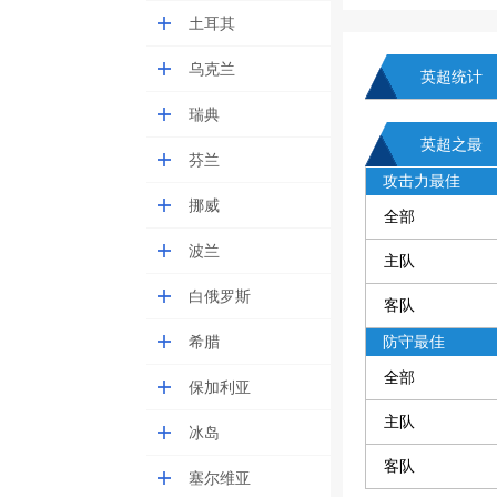
土耳其
乌克兰
英超统计
瑞典
英超之最
芬兰
攻击力最佳
挪威
全部
波兰
主队
白俄罗斯
客队
希腊
防守最佳
全部
保加利亚
主队
冰岛
客队
塞尔维亚