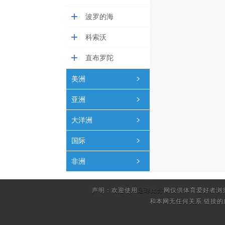
波罗的海
科索沃
直布罗陀
美洲
亚洲
大洋洲
国际
非洲
声明：欢迎使用
足球比分
网仅供体育爱好者浏
和本网无任何关系.链接