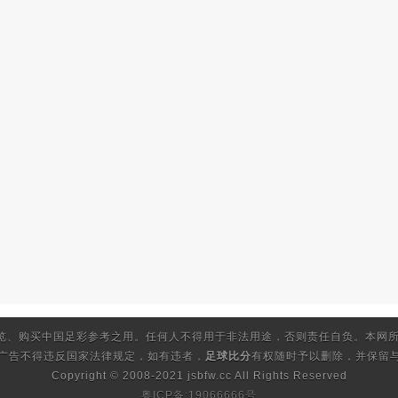
览、购买中国足彩参考之用。任何人不得用于非法用途，否则责任自负。本网所
的广告不得违反国家法律规定，如有违者，
足球比分
有权随时予以删除，并保留与
Copyright © 2008-2021 jsbfw.cc
All Rights Reserved
粤ICP备:19066666号