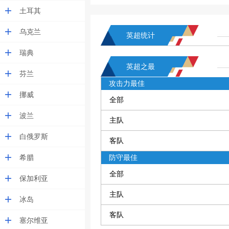
土耳其
乌克兰
英超统计
瑞典
英超之最
芬兰
攻击力最佳
挪威
全部
波兰
主队
白俄罗斯
客队
希腊
防守最佳
全部
保加利亚
主队
冰岛
客队
塞尔维亚