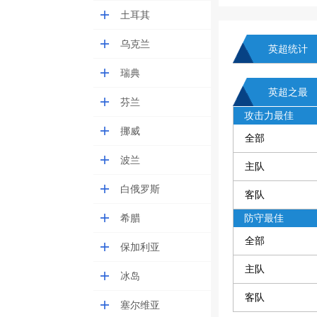
土耳其
乌克兰
英超统计
瑞典
英超之最
芬兰
攻击力最佳
挪威
全部
波兰
主队
白俄罗斯
客队
希腊
防守最佳
全部
保加利亚
主队
冰岛
客队
塞尔维亚