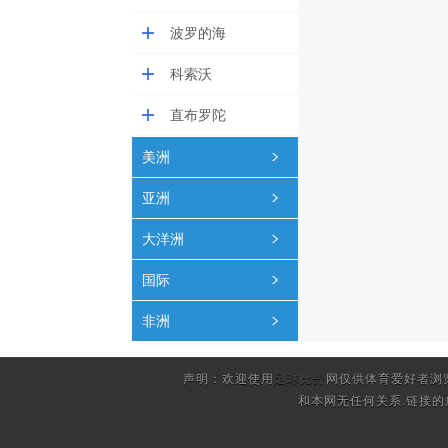
波罗的海
科索沃
直布罗陀
美洲
亚洲
大洋洲
国际
非洲
声明：欢迎使用
足球比分
网仅供体育爱好者浏
和本网无任何关系.链接