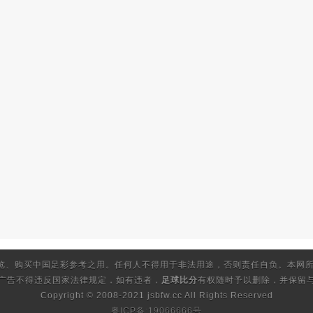
览、购买中国足彩参考之用。任何人不得用于非法用途，否则责任自负。本网所
的广告不得违反国家法律规定，如有违者，
足球比分
有权随时予以删除，并保留与
Copyright © 2008-2021 jsbfw.cc
All Rights Reserved
粤ICP备:19066666号