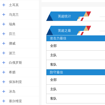
土耳其
乌克兰
英超统计
瑞典
英超之最
芬兰
攻击力最佳
挪威
全部
波兰
主队
白俄罗斯
客队
希腊
防守最佳
全部
保加利亚
主队
冰岛
客队
塞尔维亚