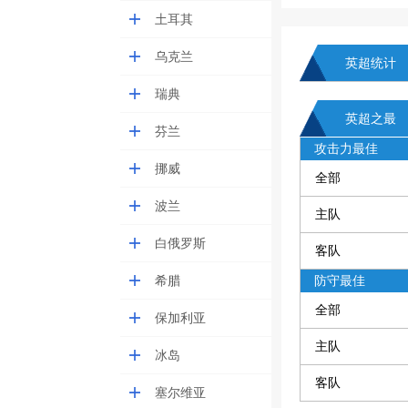
土耳其
乌克兰
英超统计
瑞典
英超之最
芬兰
攻击力最佳
挪威
全部
波兰
主队
白俄罗斯
客队
希腊
防守最佳
全部
保加利亚
主队
冰岛
客队
塞尔维亚