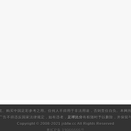
览、购买中国足彩参考之用。任何人不得用于非法用途，否则责任自负。本网所
的广告不得违反国家法律规定，如有违者，
足球比分
有权随时予以删除，并保留与
Copyright © 2008-2021 jsbfw.cc
All Rights Reserved
粤ICP备:19066666号