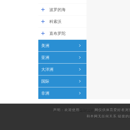
波罗的海
科索沃
直布罗陀
美洲
亚洲
大洋洲
国际
非洲
声明：欢迎使用
足球比分
网仅供体育爱好者浏
和本网无任何关系.链接