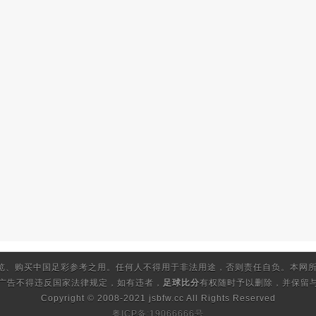
览、购买中国足彩参考之用。任何人不得用于非法用途，否则责任自负。本网所
的广告不得违反国家法律规定，如有违者，
足球比分
有权随时予以删除，并保留与
Copyright © 2008-2021 jsbfw.cc
All Rights Reserved
粤ICP备:19066666号