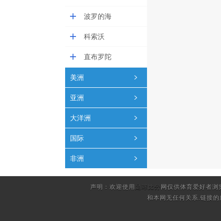
波罗的海
科索沃
直布罗陀
美洲
亚洲
大洋洲
国际
非洲
声明：欢迎使用
足球比分
网仅供体育爱好者浏
和本网无任何关系.链接