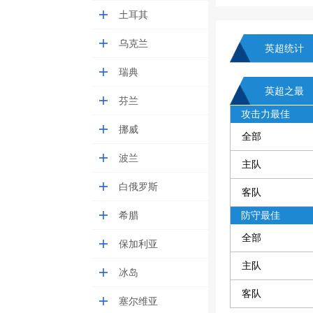
土耳其
乌克兰
英超统计
瑞典
英超之最
芬兰
攻击力最佳
挪威
全部
波兰
主队
白俄罗斯
客队
希腊
防守最佳
全部
保加利亚
主队
冰岛
客队
塞尔维亚