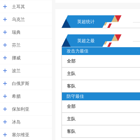
土耳其
乌克兰
英超统计
瑞典
英超之最
芬兰
攻击力最佳
挪威
全部
波兰
主队
白俄罗斯
客队
希腊
防守最佳
全部
保加利亚
主队
冰岛
客队
塞尔维亚