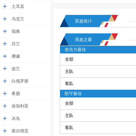
土耳其
乌克兰
英超统计
瑞典
英超之最
芬兰
攻击力最佳
挪威
全部
波兰
主队
白俄罗斯
客队
希腊
防守最佳
全部
保加利亚
主队
冰岛
客队
塞尔维亚