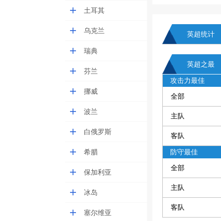
土耳其
乌克兰
英超统计
瑞典
英超之最
芬兰
攻击力最佳
挪威
全部
波兰
主队
白俄罗斯
客队
希腊
防守最佳
全部
保加利亚
主队
冰岛
客队
塞尔维亚