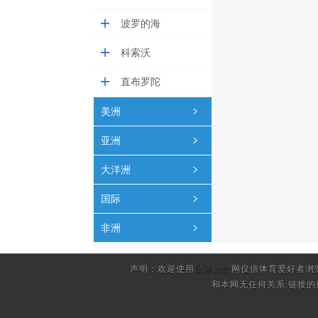
波罗的海
科索沃
直布罗陀
美洲
亚洲
大洋洲
国际
非洲
声明：欢迎使用
足球比分
网仅供体育爱好者浏
和本网无任何关系.链接