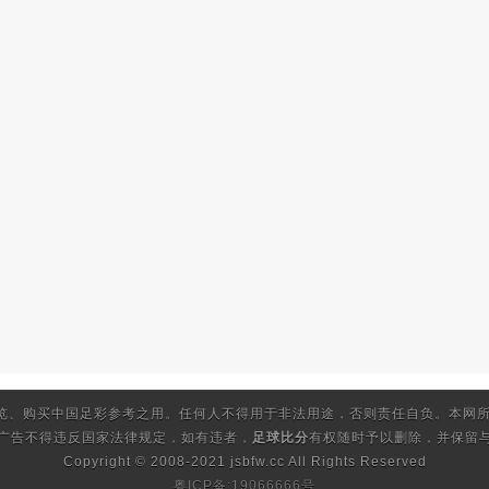
览、购买中国足彩参考之用。任何人不得用于非法用途，否则责任自负。本网所
的广告不得违反国家法律规定，如有违者，
足球比分
有权随时予以删除，并保留与
Copyright © 2008-2021 jsbfw.cc
All Rights Reserved
粤ICP备:19066666号