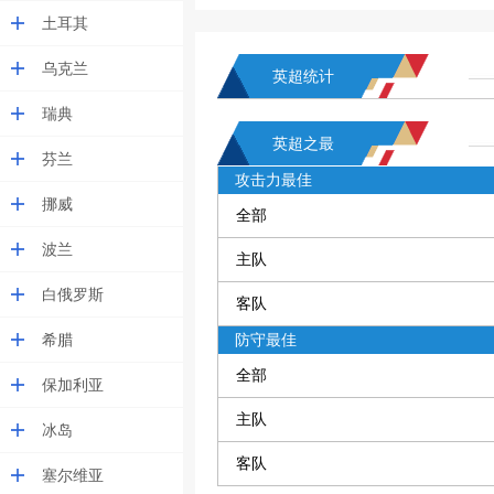
土耳其
乌克兰
英超统计
瑞典
英超之最
芬兰
攻击力最佳
挪威
全部
波兰
主队
白俄罗斯
客队
希腊
防守最佳
全部
保加利亚
主队
冰岛
客队
塞尔维亚