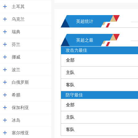
土耳其
乌克兰
英超统计
瑞典
英超之最
芬兰
攻击力最佳
挪威
全部
波兰
主队
白俄罗斯
客队
希腊
防守最佳
全部
保加利亚
主队
冰岛
客队
塞尔维亚