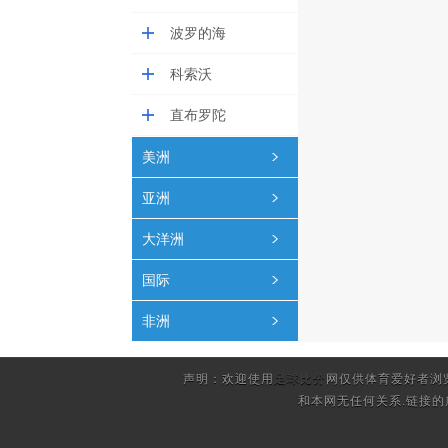
波罗的海
科索沃
直布罗陀
美洲
亚洲
大洋洲
国际
非洲
声明：欢迎使用
足球比分
网仅供体育爱好者浏
和本网无任何关系.链接