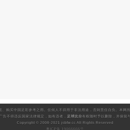
览、购买中国足彩参考之用。任何人不得用于非法用途，否则责任自负。本网所
的广告不得违反国家法律规定，如有违者，
足球比分
有权随时予以删除，并保留与
Copyright © 2008-2021 jsbfw.cc
All Rights Reserved
粤ICP备:19066666号