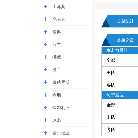
土耳其
乌克兰
英超统计
瑞典
英超之最
芬兰
攻击力最佳
挪威
全部
波兰
主队
白俄罗斯
客队
希腊
防守最佳
全部
保加利亚
主队
冰岛
客队
塞尔维亚