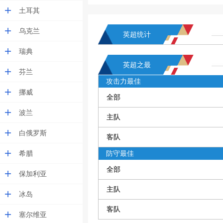
土耳其
乌克兰
英超统计
瑞典
英超之最
芬兰
攻击力最佳
挪威
全部
波兰
主队
白俄罗斯
客队
希腊
防守最佳
全部
保加利亚
主队
冰岛
客队
塞尔维亚