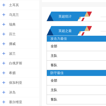
土耳其
乌克兰
英超统计
瑞典
英超之最
芬兰
攻击力最佳
挪威
全部
波兰
主队
白俄罗斯
客队
希腊
防守最佳
全部
保加利亚
主队
冰岛
客队
塞尔维亚