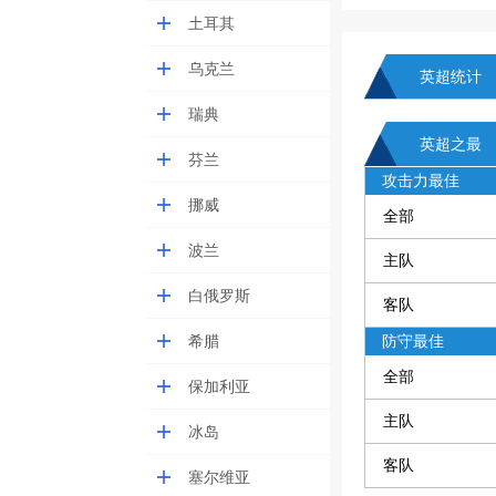
土耳其
乌克兰
英超统计
瑞典
英超之最
芬兰
攻击力最佳
挪威
全部
波兰
主队
白俄罗斯
客队
希腊
防守最佳
全部
保加利亚
主队
冰岛
客队
塞尔维亚