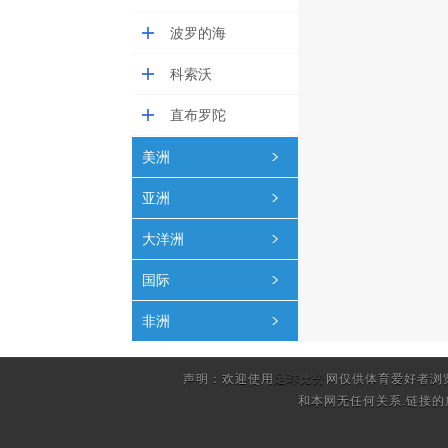
波罗的海
科索沃
直布罗陀
美洲
亚洲
大洋洲
国际
非洲
声明：欢迎使用
足球比分
网仅供体育爱好者浏
和本网无任何关系.链接