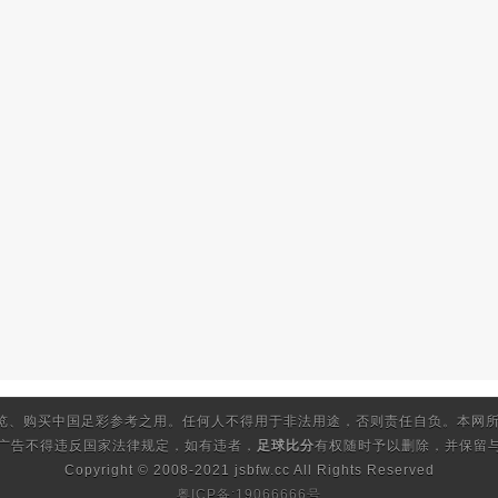
览、购买中国足彩参考之用。任何人不得用于非法用途，否则责任自负。本网所
的广告不得违反国家法律规定，如有违者，
足球比分
有权随时予以删除，并保留与
Copyright © 2008-2021 jsbfw.cc
All Rights Reserved
粤ICP备:19066666号