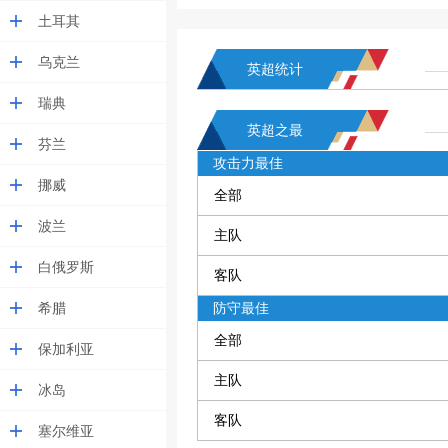
土耳其
乌克兰
英超统计
瑞典
英超之最
芬兰
攻击力最佳
挪威
全部
波兰
主队
白俄罗斯
客队
希腊
防守最佳
全部
保加利亚
主队
冰岛
客队
塞尔维亚