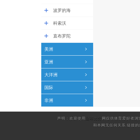
波罗的海
科索沃
直布罗陀
美洲
亚洲
大洋洲
国际
非洲
声明：欢迎使用
足球比分
网仅供体育爱好者浏
和本网无任何关系.链接