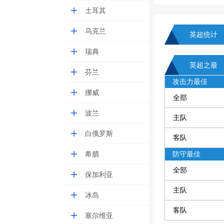
土耳其
乌克兰
英超统计
瑞典
英超之最
芬兰
攻击力最佳
挪威
全部
波兰
主队
白俄罗斯
客队
希腊
防守最佳
全部
保加利亚
主队
冰岛
客队
塞尔维亚