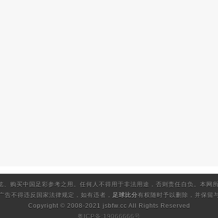
览、购买中国足彩参考之用。任何人不得用于非法用途，否则责任自负。本网所
的广告不得违反国家法律规定，如有违者，
足球比分
有权随时予以删除，并保留与
Copyright © 2008-2021 jsbfw.cc
All Rights Reserved
粤ICP备:19066666号