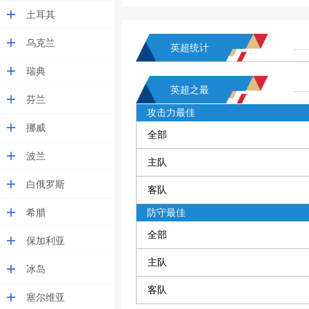
土耳其
乌克兰
英超统计
瑞典
英超之最
芬兰
攻击力最佳
挪威
全部
波兰
主队
白俄罗斯
客队
希腊
防守最佳
全部
保加利亚
主队
冰岛
客队
塞尔维亚